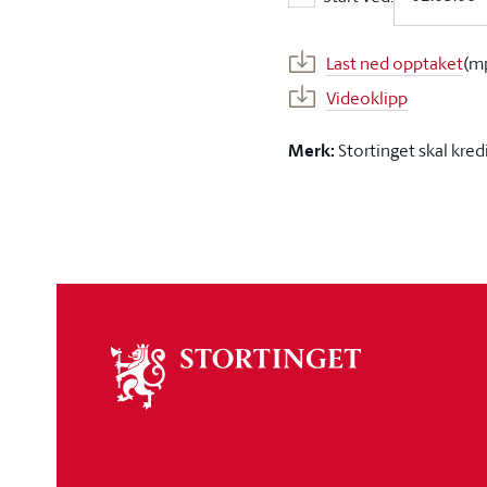
Start ved:
Last ned opptaket
(m
Videoklipp
Merk:
Stortinget skal kred
Om
stortinget