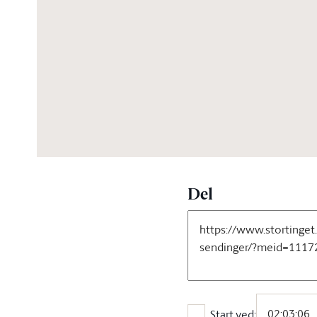
02:37:33
Del
Start ved: