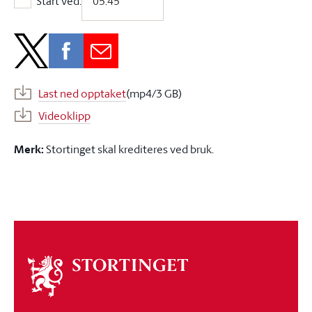
Start ved:
Start ved:
Last ned opptaket
(mp4/3 GB)
Videoklipp
Merk:
Stortinget skal krediteres ved bruk.
Om
stortinget