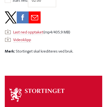
Start ved:
Start ved:
Last ned opptaket
(mp4/405,9 MB)
Videoklipp
Merk:
Stortinget skal krediteres ved bruk.
Om
stortinget