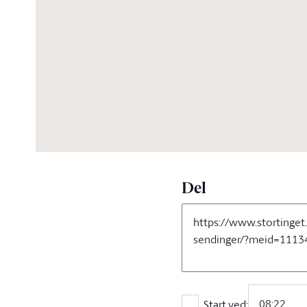
05:28:06
Del
Start ved: