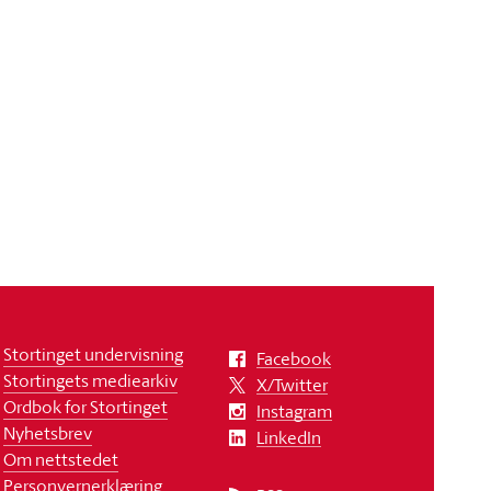
Stortinget undervisning
Facebook
Stortingets mediearkiv
X/Twitter
Ordbok for Stortinget
Instagram
Nyhetsbrev
LinkedIn
Om nettstedet
Personvernerklæring