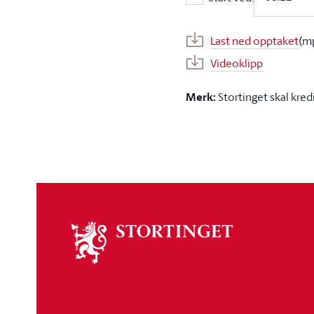
Start ved:
Last ned opptaket
(m
Videoklipp
Merk:
Stortinget skal kred
Om
stortinget