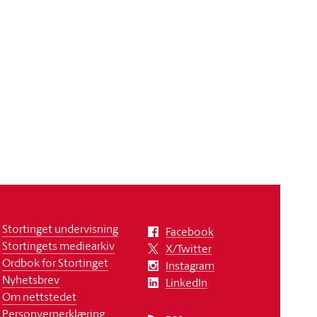
Stortinget undervisning
Facebook
Stortingets mediearkiv
X/Twitter
Ordbok for Stortinget
Instagram
Nyhetsbrev
LinkedIn
Om nettstedet
Personvernerklæring