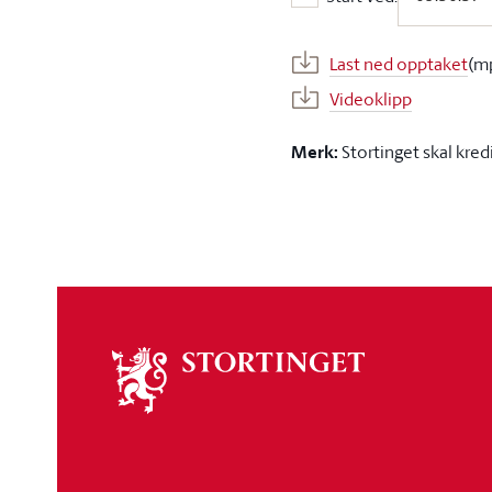
Start ved:
Last ned opptaket
(m
Videoklipp
Merk:
Stortinget skal kred
Om
stortinget