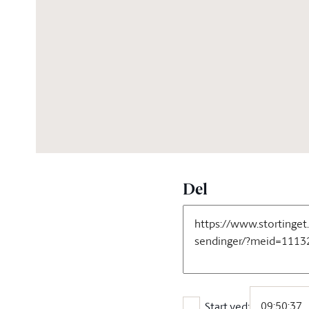
Del
Start ved: