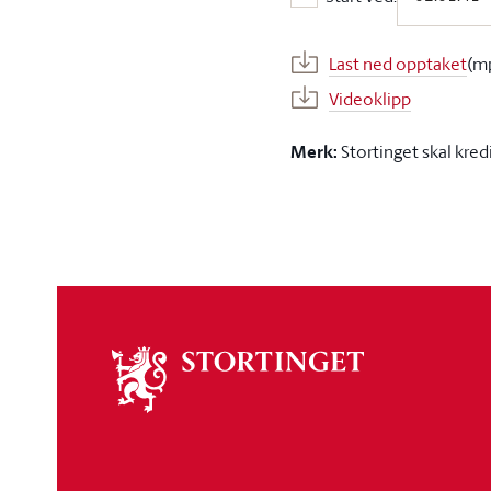
Start ved:
Last ned opptaket
(m
Videoklipp
Merk:
Stortinget skal kred
Om
stortinget