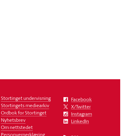
Stortinget undervisning
Facebook
Stortingets mediearkiv
X/Twitter
Ordbok for Stortinget
Instagram
Nyhetsbrev
LinkedIn
Om nettstedet
Personvernerklæring