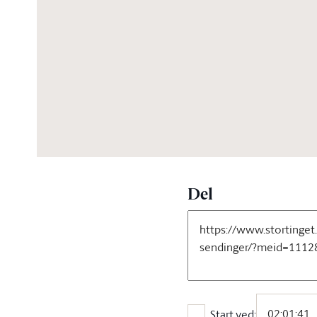
13:30:46
Del
Start ved: