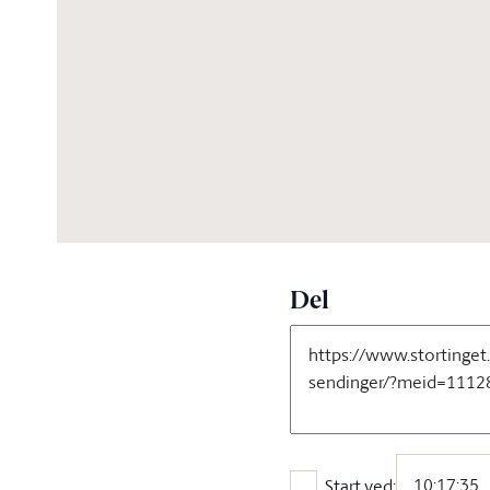
13:30:46
Del
Start ved: