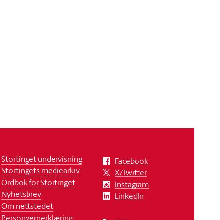
Stortinget undervisning
Facebook
Stortingets mediearkiv
X/Twitter
Ordbok for Stortinget
Instagram
Nyhetsbrev
LinkedIn
Om nettstedet
Personvernerklæring