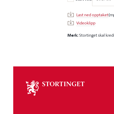
Start ved:
Last ned opptaket
(m
Videoklipp
Merk:
Stortinget skal kred
Om
stortinget