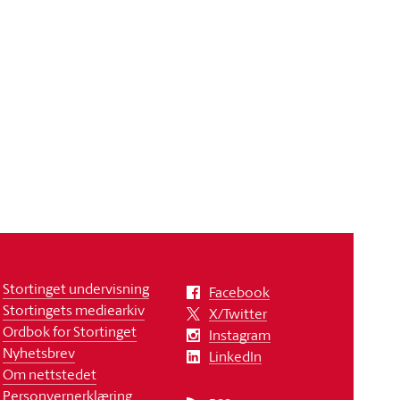
Stortinget undervisning
Facebook
Stortingets mediearkiv
X/Twitter
Ordbok for Stortinget
Instagram
Nyhetsbrev
LinkedIn
Om nettstedet
Personvernerklæring