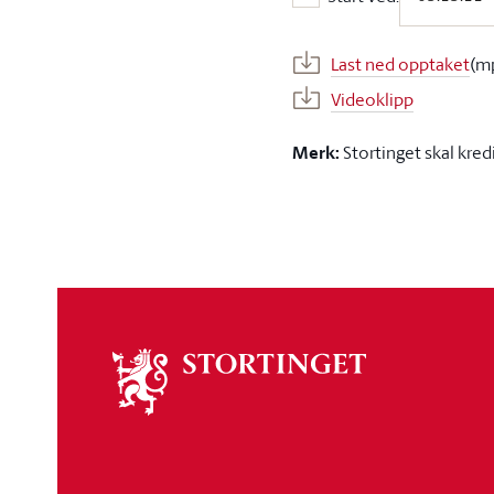
Start ved:
Last ned opptaket
(m
Videoklipp
Merk:
Stortinget skal kred
Om
stortinget