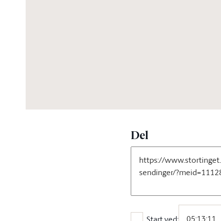
13:30:46
Del
Start ved: