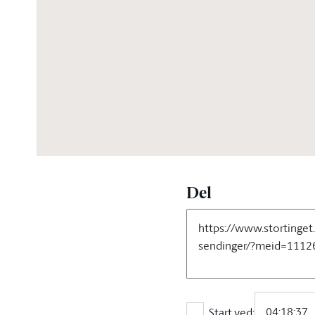
06:10:10
Del
Start ved: