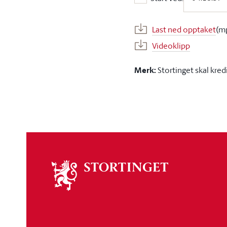
Start ved:
Last ned opptaket
(m
Videoklipp
Merk:
Stortinget skal kred
Om
stortinget