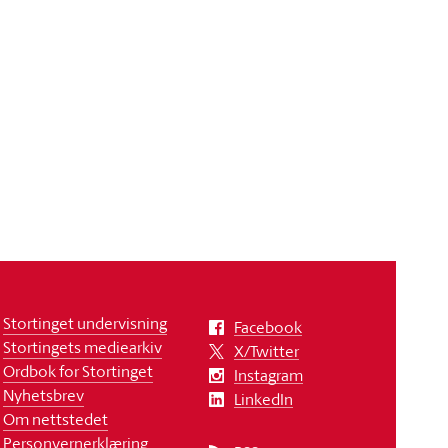
Stortinget undervisning
Facebook
Stortingets mediearkiv
X/Twitter
Ordbok for Stortinget
Instagram
Nyhetsbrev
LinkedIn
Om nettstedet
Personvernerklæring