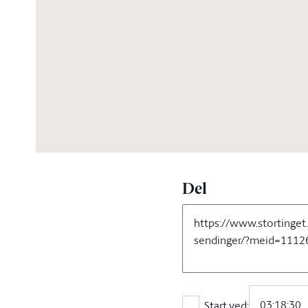
06:10:10
Del
Start ved: