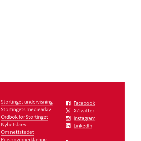
Stortinget undervisning
Facebook
Stortingets mediearkiv
X/Twitter
Ordbok for Stortinget
Instagram
Nyhetsbrev
LinkedIn
Om nettstedet
Personvernerklæring