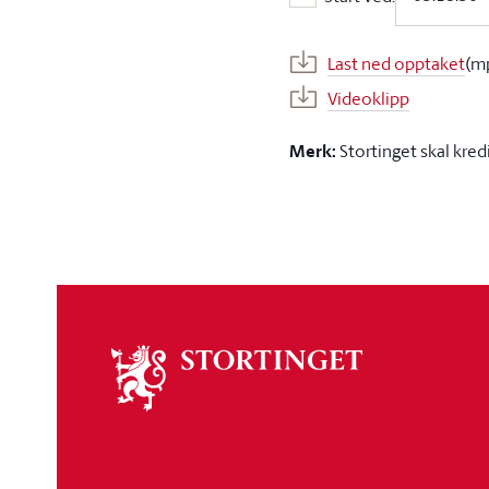
Start ved:
Last ned opptaket
(m
Videoklipp
Merk:
Stortinget skal kred
Om
stortinget