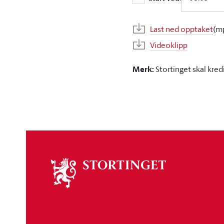
Start ved:
Last ned opptaket
(m
Videoklipp
Merk:
Stortinget skal kred
Om
stortinget