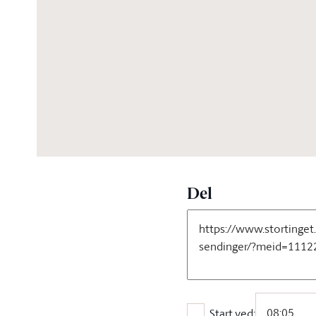
05:39:37
Del
Start ved: