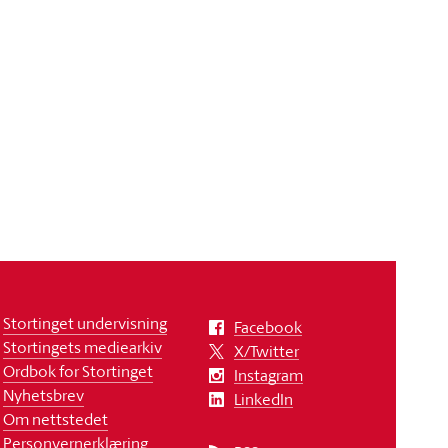
Stortinget undervisning
Facebook
Stortingets mediearkiv
X/Twitter
Ordbok for Stortinget
Instagram
Nyhetsbrev
LinkedIn
Om nettstedet
Personvernerklæring