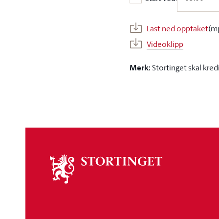
Start ved:
Last ned opptaket
(m
Videoklipp
Merk:
Stortinget skal kred
Om
stortinget