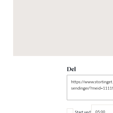
02:30:19
Del
Start ved: