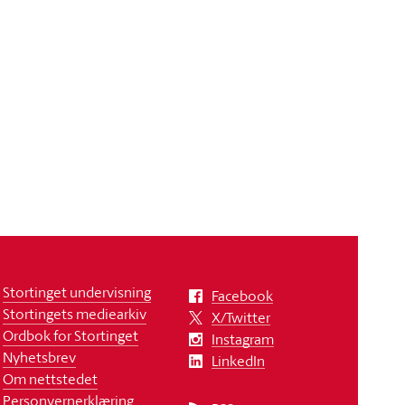
Stortinget undervisning
Facebook
Stortingets mediearkiv
X/Twitter
Ordbok for Stortinget
Instagram
Nyhetsbrev
LinkedIn
Om nettstedet
Personvernerklæring