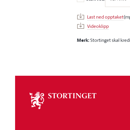
Start ved:
Last ned opptaket
(m
Videoklipp
Merk:
Stortinget skal kred
Om
stortinget