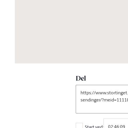
02:52:55
Del
Start ved: