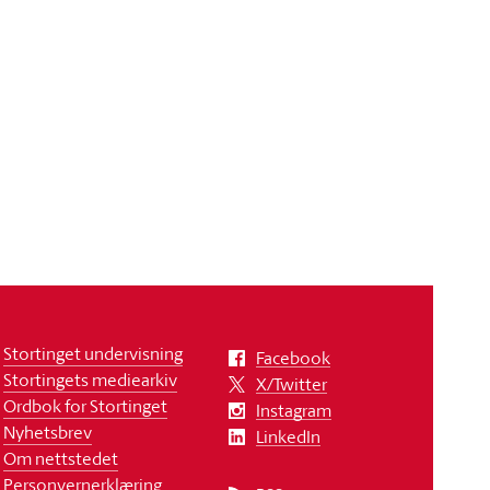
Stortinget undervisning
Facebook
Stortingets mediearkiv
X/Twitter
Ordbok for Stortinget
Instagram
Nyhetsbrev
LinkedIn
Om nettstedet
Personvernerklæring