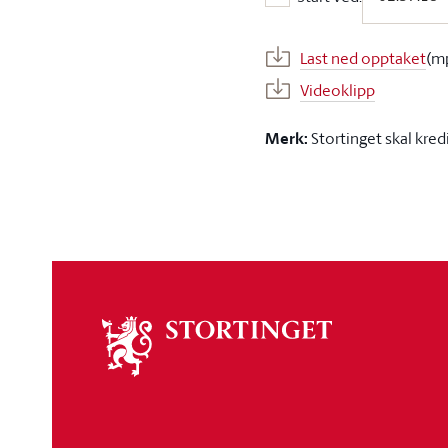
Start ved:
Last ned opptaket
(m
Videoklipp
Merk:
Stortinget skal kred
Om
stortinget