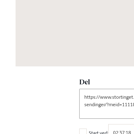
02:52:55
Del
Start ved: