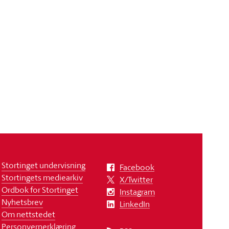
Stortinget undervisning
Facebook
Stortingets mediearkiv
X/Twitter
Ordbok for Stortinget
Instagram
Nyhetsbrev
LinkedIn
Om nettstedet
Personvernerklæring