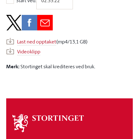
Start ved:
Start ved:
Last ned opptaket
(mp4/13,1 GB)
Videoklipp
Merk:
Stortinget skal krediteres ved bruk.
Om
stortinget