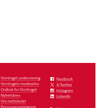
Stortinget undervisning
Facebook
Stortingets mediearkiv
X/Twitter
Ordbok for Stortinget
Instagram
Nyhetsbrev
LinkedIn
Om nettstedet
Personvernerklæring