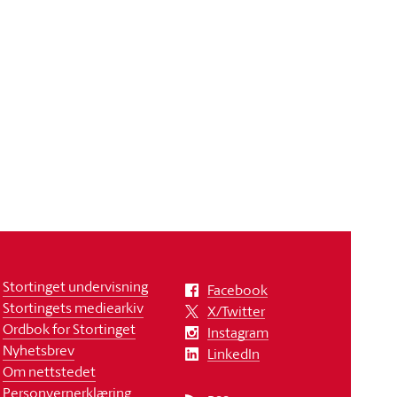
Stortinget undervisning
Facebook
Stortingets mediearkiv
X/Twitter
Ordbok for Stortinget
Instagram
Nyhetsbrev
LinkedIn
Om nettstedet
Personvernerklæring