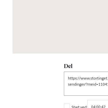
04:21:28
Del
Start ved: