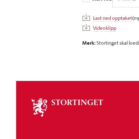
Start ved:
Last ned opptaket
(m
Videoklipp
Merk:
Stortinget skal kred
Om
stortinget