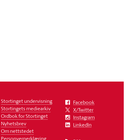
Stortinget undervisning
Facebook
Stortingets mediearkiv
X/Twitter
Ordbok for Stortinget
Instagram
Nyhetsbrev
LinkedIn
Om nettstedet
Personvernerklæring