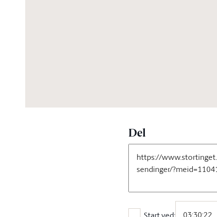
04:21:28
Del
Start ved: