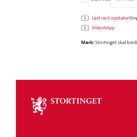
Start ved:
Last ned opptaket
(m
Videoklipp
Merk:
Stortinget skal kred
Om
stortinget