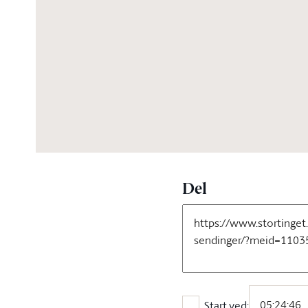
07:02:44
Del
Start ved: