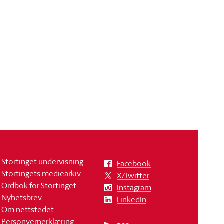
Stortinget undervisning
Facebook
Stortingets mediearkiv
X/Twitter
Ordbok for Stortinget
Instagram
Nyhetsbrev
LinkedIn
Om nettstedet
Personvernerklæring