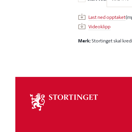
Start ved:
Last ned opptaket
(m
Videoklipp
Merk:
Stortinget skal kred
Om
stortinget