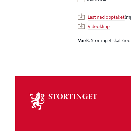
Start ved:
Last ned opptaket
(m
Videoklipp
Merk:
Stortinget skal kred
Om
stortinget