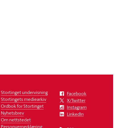
Stortinget undervisning
Facebook
Stortingets mediearkiv
X/Twitter
Ordbok for Stortinget
Instagram
Nyhetsbrev
LinkedIn
Om nettstedet
Personvernerklæring