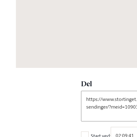
04:33:02
Del
Start ved: