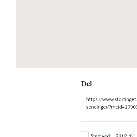
04:33:02
Del
Start ved: