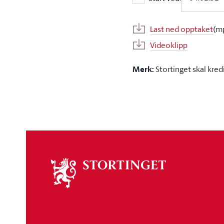
Start ved:
Last ned opptaket
(m
Videoklipp
Merk:
Stortinget skal kred
Om
stortinget