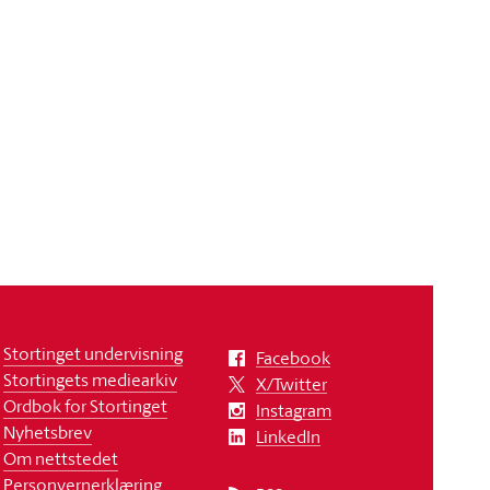
Stortinget undervisning
Facebook
Stortingets mediearkiv
X/Twitter
Ordbok for Stortinget
Instagram
Nyhetsbrev
LinkedIn
Om nettstedet
Personvernerklæring