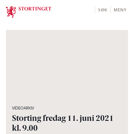
Stortinget.no
SØK
MENY
04:07:49
VIDEOARKIV
Storting fredag 11. juni 2021
kl. 9.00