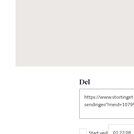
04:07:49
Del
Start ved: