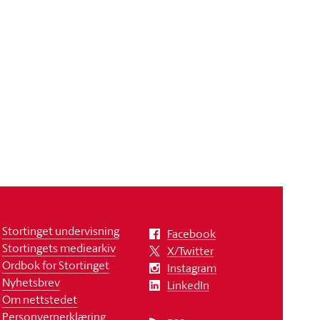
Stortinget undervisning
Facebook
Stortingets mediearkiv
X/Twitter
Ordbok for Stortinget
Instagram
Nyhetsbrev
LinkedIn
Om nettstedet
Personvernerklæring