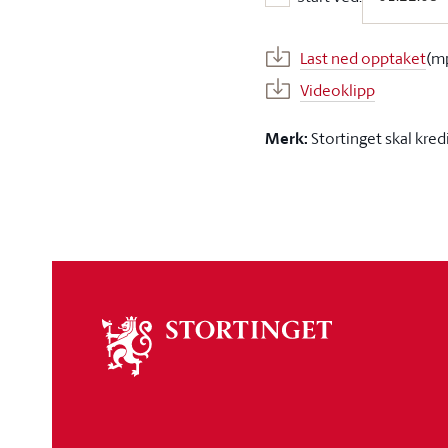
Start ved:
Last ned opptaket
(m
Videoklipp
Merk:
Stortinget skal kred
Om
stortinget