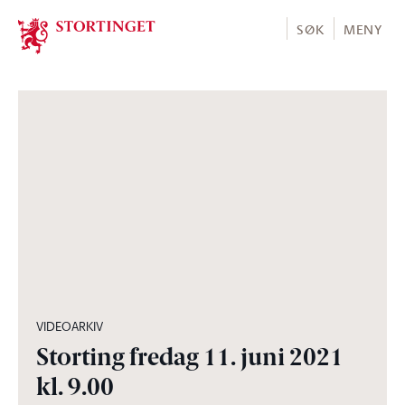
Stortinget.no
SØK
MENY
04:07:49
VIDEOARKIV
Storting fredag 11. juni 2021
kl. 9.00