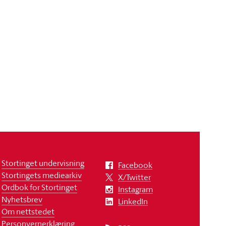
Stortinget undervisning
Facebook
Stortingets mediearkiv
X/Twitter
Ordbok for Stortinget
Instagram
Nyhetsbrev
LinkedIn
Om nettstedet
Personvernerklæring