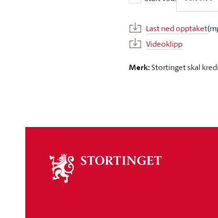
Start ved:
Last ned opptaket
(m
Videoklipp
Merk:
Stortinget skal kred
Om
stortinget