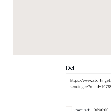
08:53:43
Del
Start ved: