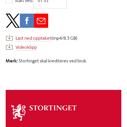
Start ved:
Start ved:
Last ned opptaket
(mp4/8,3 GB)
Videoklipp
Merk:
Stortinget skal krediteres ved bruk.
Om
stortinget