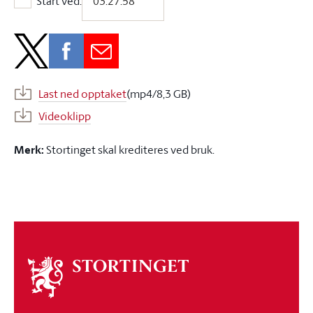
Start ved:
Start ved:
Last ned opptaket
(mp4/8,3 GB)
Videoklipp
Merk:
Stortinget skal krediteres ved bruk.
Om
stortinget