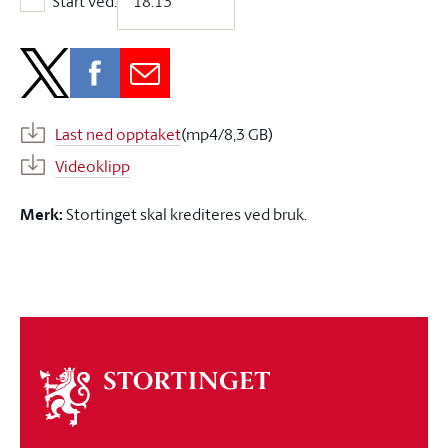
Start ved:
Start ved:
Last ned opptaket
(mp4/8,3 GB)
Videoklipp
Merk:
Stortinget skal krediteres ved bruk.
Om
stortinget