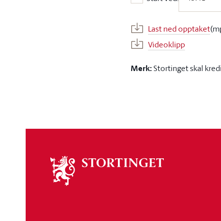
Start ved:
Last ned opptaket
(m
Videoklipp
Merk:
Stortinget skal kred
Om
stortinget