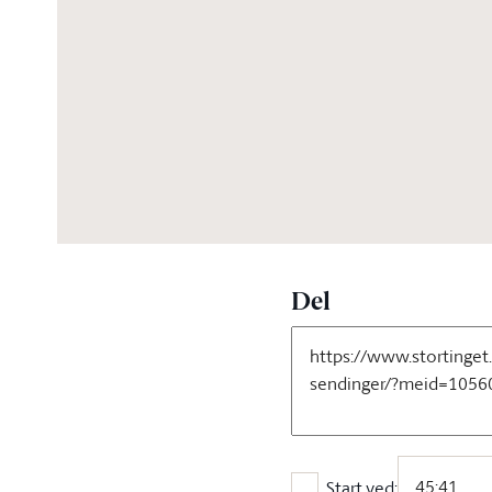
01:46:39
Del
Start ved: