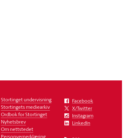
Stortinget undervisning
Facebook
Stortingets mediearkiv
X/Twitter
Ordbok for Stortinget
Instagram
Nyhetsbrev
LinkedIn
Om nettstedet
Personvernerklæring