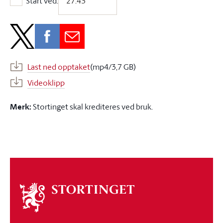
Start ved:
Start ved:
Last ned opptaket
(mp4/3,7 GB)
Videoklipp
Merk:
Stortinget skal krediteres ved bruk.
Om
stortinget