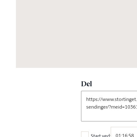
02:45:06
Del
Start ved: