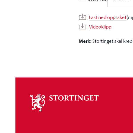
Start ved:
Last ned opptaket
(m
Videoklipp
Merk:
Stortinget skal kred
Om
stortinget