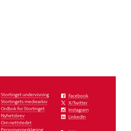
Stortinget undervisning
Facebook
Stortingets mediearkiv
X/Twitter
Ordbok for Stortinget
Instagram
Nyhetsbrev
LinkedIn
Om nettstedet
Personvernerklæring