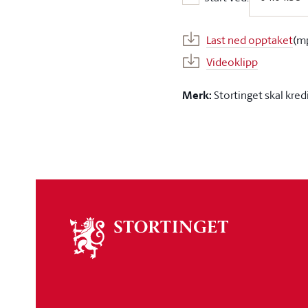
Start ved:
Last ned opptaket
(m
Videoklipp
Merk:
Stortinget skal kred
Om
stortinget