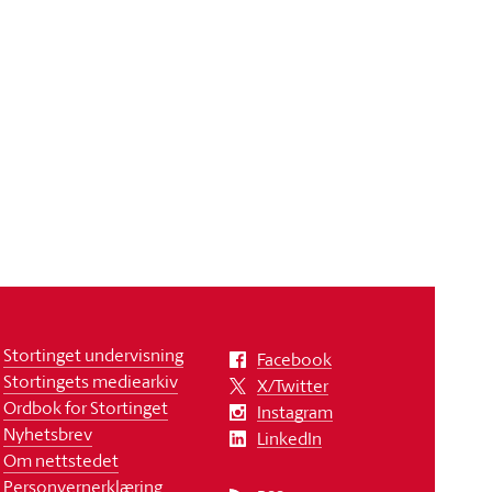
Stortinget undervisning
Facebook
Stortingets mediearkiv
X/Twitter
Ordbok for Stortinget
Instagram
Nyhetsbrev
LinkedIn
Om nettstedet
Personvernerklæring