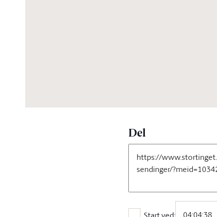
06:10:00
Del
Start ved: