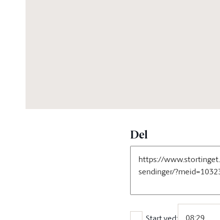
04:16:12
Del
Start ved: