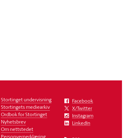
Stortinget undervisning
Facebook
Stortingets mediearkiv
X/Twitter
Ordbok for Stortinget
Instagram
Nyhetsbrev
LinkedIn
Om nettstedet
Personvernerklæring