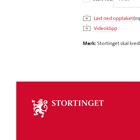
Start ved:
Last ned opptaket
(m
Videoklipp
Merk:
Stortinget skal kred
Om
stortinget