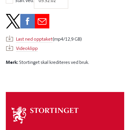
Start ved:
Start ved:
Last ned opptaket
(mp4/12,9 GB)
Videoklipp
Merk:
Stortinget skal krediteres ved bruk.
Om
stortinget