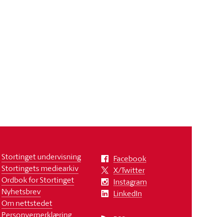
Stortinget undervisning
Facebook
Stortingets mediearkiv
X/Twitter
Ordbok for Stortinget
Instagram
Nyhetsbrev
LinkedIn
Om nettstedet
Personvernerklæring