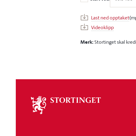
Start ved:
Last ned opptaket
(m
Videoklipp
Merk:
Stortinget skal kred
Om
stortinget