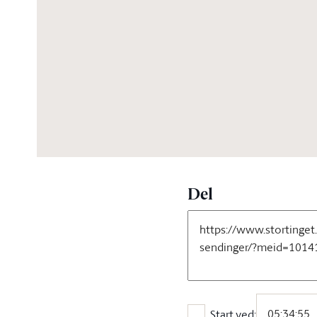
06:10:01
Del
Start ved: