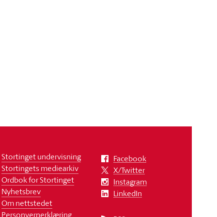
Stortinget undervisning
Facebook
Stortingets mediearkiv
X/Twitter
Ordbok for Stortinget
Instagram
Nyhetsbrev
LinkedIn
Om nettstedet
Personvernerklæring