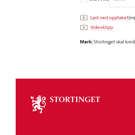
Start ved:
Last ned opptaket
(m
Videoklipp
Merk:
Stortinget skal kred
Om
stortinget