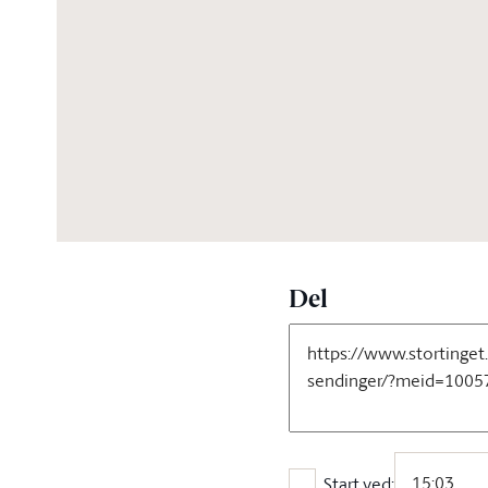
03:20:44
Del
Start ved: