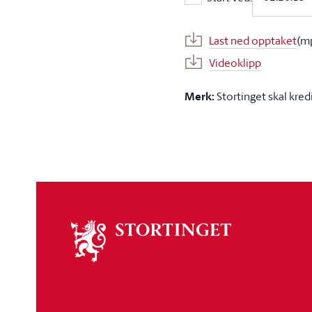
Start ved:
Last ned opptaket
(m
Videoklipp
Merk:
Stortinget skal kred
Om
stortinget