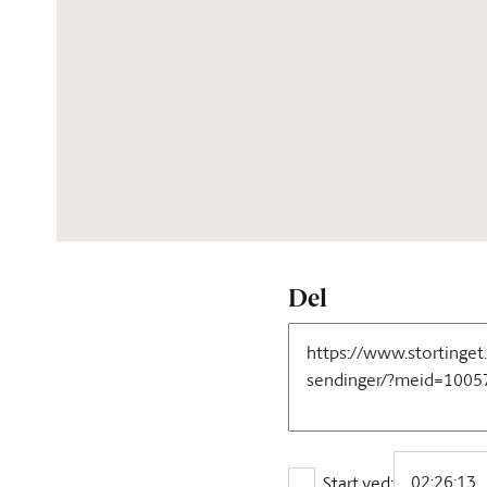
03:20:44
Del
Start ved: