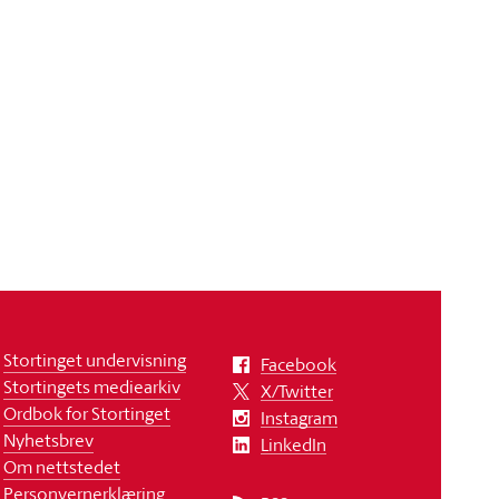
Stortinget undervisning
Facebook
Stortingets mediearkiv
X/Twitter
Ordbok for Stortinget
Instagram
Nyhetsbrev
LinkedIn
Om nettstedet
Personvernerklæring