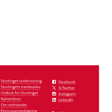
Stortinget undervisning
Facebook
Stortingets mediearkiv
X/Twitter
Ordbok for Stortinget
Instagram
Nyhetsbrev
LinkedIn
Om nettstedet
Personvernerklæring