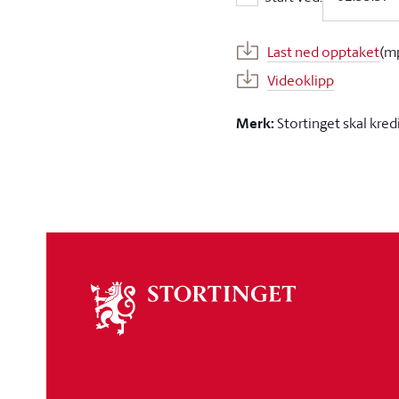
Start ved:
Last ned opptaket
(m
Videoklipp
Merk:
Stortinget skal kred
Om
stortinget