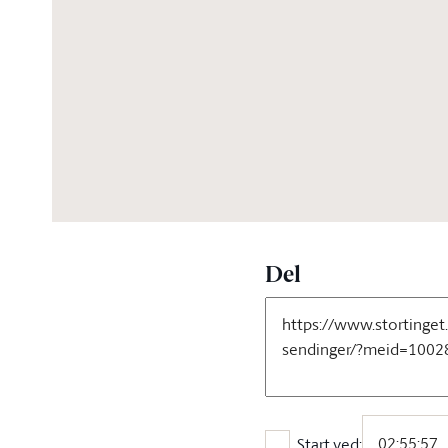
06:10:00
Del
Start ved: