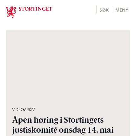
Stortinget.no
SØK
MENY
35:50
VIDEOARKIV
Åpen høring i Stortingets
justiskomité onsdag 14. mai