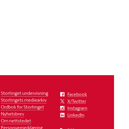
Stortinget undervisning
Facebook
Stortingets mediearkiv
X/Twitter
Ordbok for Stortinget
Instagram
Nyhetsbrev
LinkedIn
Om nettstedet
Personvernerklæring