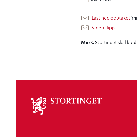
Start ved:
Last ned opptaket
(m
Videoklipp
Merk:
Stortinget skal kred
Om
stortinget