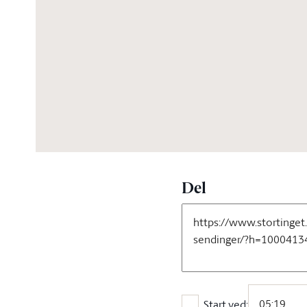
01:09:11
Del
Start ved: