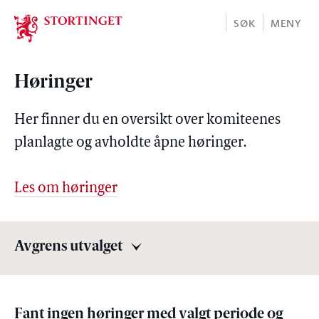
Stortinget.no
SØK
MENY
Høringer
Her finner du en oversikt over komiteenes
planlagte og avholdte åpne høringer.
Les om høringer
Avgrens utvalget
Avgrens utvalget
Fant ingen høringer med valgt periode og