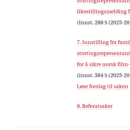
stortingsrepresentan
likestillingsmelding 
(Innst. 288 S (2025-2
7. Innstilling fra fa
stortingsrepresentan
for å sikre norsk fil
(Innst. 384 S (2025-2
Løse forslag til saken
8. Referatsaker