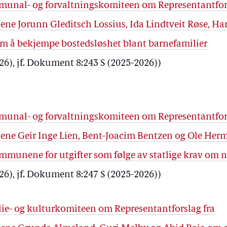
ommunal- og forvaltningskomiteen om Representantfor
ene Jorunn Gleditsch Lossius, Ida Lindtveit Røse, H
m å bekjempe bostedsløshet blant barnefamilier
026), jf. Dokument 8:243 S (2025-2026))
ommunal- og forvaltningskomiteen om Representantfor
tene Geir Inge Lien, Bent-Joacim Bentzen og Ole Her
munene for utgifter som følge av statlige krav om n
026), jf. Dokument 8:247 S (2025-2026))
milie- og kulturkomiteen om Representantforslag fra