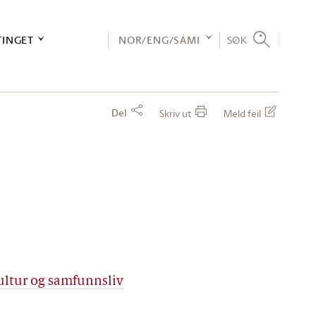
TINGET
NOR/ENG/SÁMI
SØK
Del
Skriv ut
Meld feil
ultur og samfunnsliv