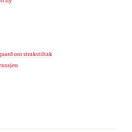
en ny
gaard om strakstiltak
bransjen