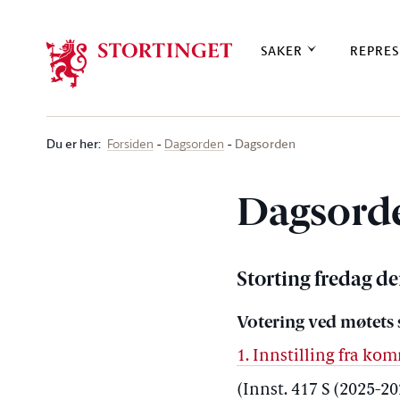
Stortinget.no
SAKER
REPRES
Du er her
:
Dagsorden
Forsiden
Dagsorden
Dagsord
Storting fredag de
Votering ved møtets 
1. Innstilling fra k
(Innst. 417 S (2025-202