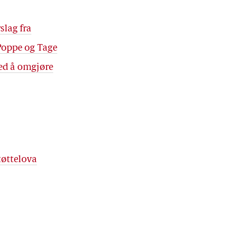
slag fra
Poppe og Tage
med å omgjøre
tøttelova