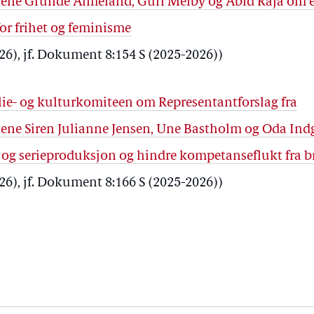
tene Grunde Almeland, Guri Melby og Abid Raja om 
for frihet og feminisme
026), jf. Dokument 8:154 S (2025-2026))
milie- og kulturkomiteen om Representantforslag fra
tene Siren Julianne Jensen, Une Bastholm og Oda Ind
m- og serieproduksjon og hindre kompetanseflukt fra 
026), jf. Dokument 8:166 S (2025-2026))