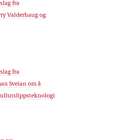
slag fra
arry Valderhaug og
slag fra
man Sveian om å
ullutslippsteknologi