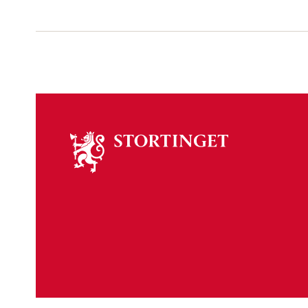
Om
stortinget