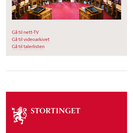
Gå til nett-TV
Gå til videoarkivet
Gå til talerlisten
Om
stortinget